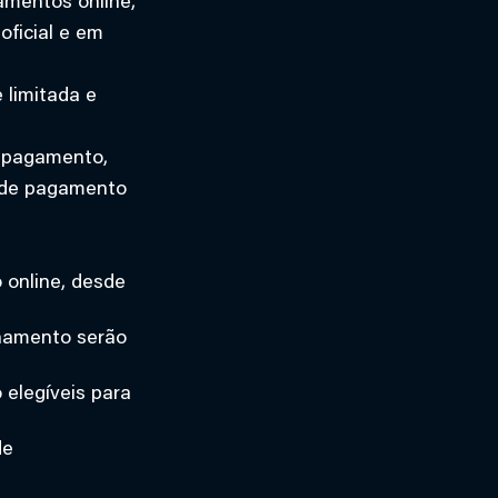
amentos online,
oficial e em
 limitada e
e pagamento,
s de pagamento
 online, desde
inamento serão
 elegíveis para
de