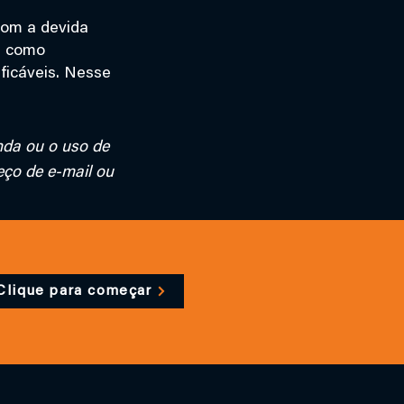
com a devida
s, como
ificáveis. Nesse
nda ou o uso de
eço de e-mail ou
Clique para começar