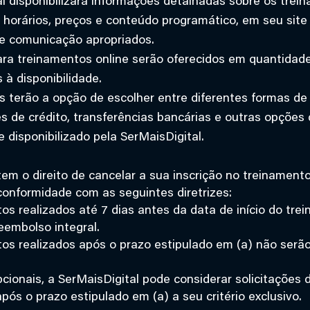
l disponibilizará informações detalhadas sobre os trein
, horários, preços e conteúdo programático, em seu site 
de comunicação apropriados.
ra treinamentos online serão oferecidos em quantidade
 à disponibilidade.
s terão a opção de escolher entre diferentes formas d
es de crédito, transferências bancárias e outras opçõe
e disponibilizado pela SerMaisDigital.
tem o direito de cancelar a sua inscrição no treinamento
onformidade com as seguintes diretrizes:
s realizados até 7 dias antes da data de início do tre
reembolso integral.
s realizados após o prazo estipulado em (a) não serão
ionais, a SerMaisDigital pode considerar solicitações 
ós o prazo estipulado em (a) a seu critério exclusivo.