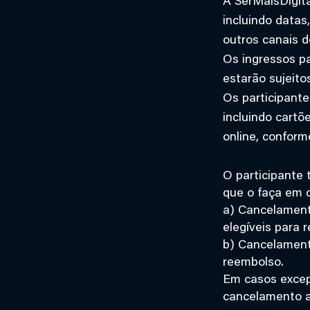
A SerMaisDigita
incluindo datas
outros canais 
Os ingressos pa
estarão sujeitos
Os participante
incluindo cartõ
online, conform
O participante 
que o faça em c
a) Cancelamento
elegíveis para 
b) Cancelamento
reembolso.
Em casos excepc
cancelamento ap