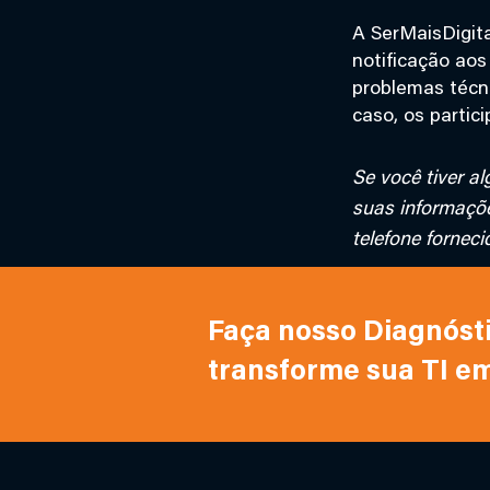
A SerMaisDigita
notificação aos
problemas técni
caso, os partic
Se você tiver a
suas informaçõe
telefone forneci
Faça nosso Diagnóstic
transforme sua TI e