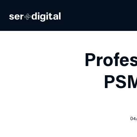
Profe
PSM
04/